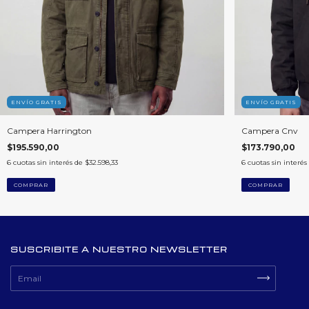
ENVÍO GRATIS
ENVÍO GRATIS
Campera Harrington
Campera Cnv
$195.590,00
$173.790,00
6
cuotas sin interés de
$32.598,33
6
cuotas sin interés
COMPRAR
COMPRAR
SUSCRIBITE A NUESTRO NEWSLETTER