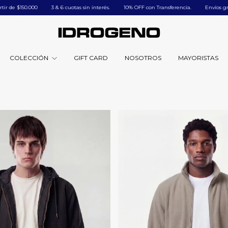
ㅤㅤ3 & 6 cuotas sin interés.
ㅤㅤ10% OFF con Transferencia.
Envíos gratis a todo el país
COLECCIÓN
GIFT CARD
NOSOTROS
MAYORISTAS