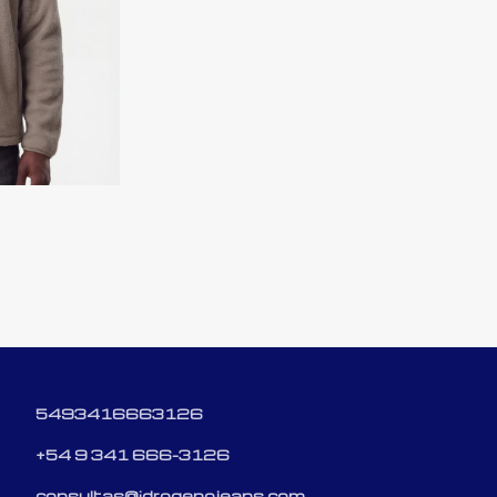
5493416663126
+54 9 341 666-3126
consultas@idrogenojeans.com