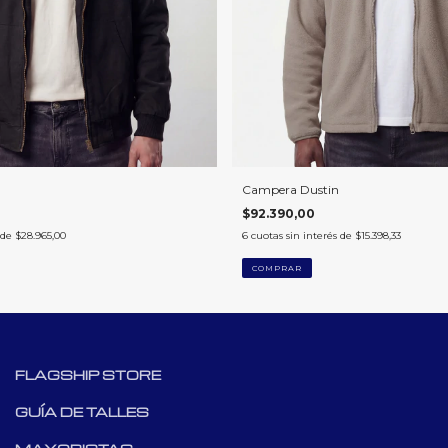
Campera Dustin
$92.390,00
 de
$28.965,00
6
cuotas sin interés de
$15.398,33
COMPRAR
FLAGSHIP STORE
GUÍA DE TALLES