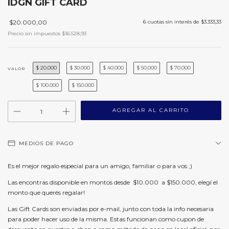
IDGN GIFT CARD
$20.000,00
6
cuotas sin interés de
$3.333,33
Precio sin impuestos
$16.528,93
$ 20.000
$ 30.000
$ 40.000
$ 50.000
$ 70.000
VALOR
$ 100.000
$ 150.000
MEDIOS DE PAGO
Es el mejor regalo especial para un amigo, familiar o para vos ;)
Las encontras disponible en montos desde $10.000 a $150.000, elegí el
monto que querés regalar!
Las Gift Cards son enviadas por e-mail, junto con toda la info necesaria
para poder hacer uso de la misma. Estas funcionan como cupon de