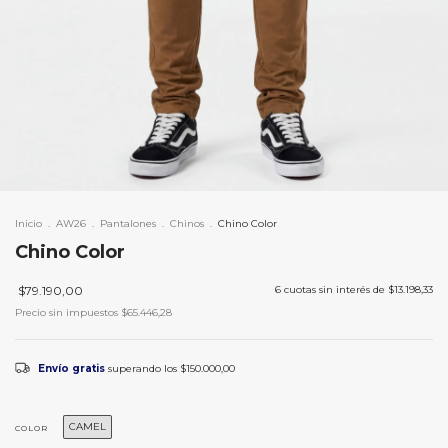
Inicio
.
AW26
.
Pantalones
.
Chinos
.
Chino Color
Chino Color
$79.190,00
6
cuotas sin interés de
$13.198,33
Precio sin impuestos
$65.446,28
Envío gratis
superando los
$150.000,00
CAMEL
COLOR