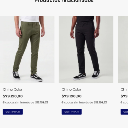
Productos relacionados
Chino Color
Chino Color
Chin
$79.190,00
$79.190,00
$79
6
cuotas sin interés de
$13.198,33
6
cuotas sin interés de
$13.198,33
6
cuo
COMPRAR
COMPRAR
CO