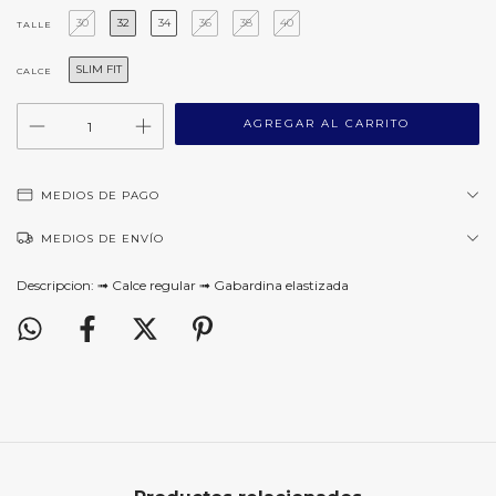
30
32
34
36
38
40
TALLE
SLIM FIT
CALCE
MEDIOS DE PAGO
MEDIOS DE ENVÍO
Descripcion: ➟ Calce regular ➟ Gabardina elastizada